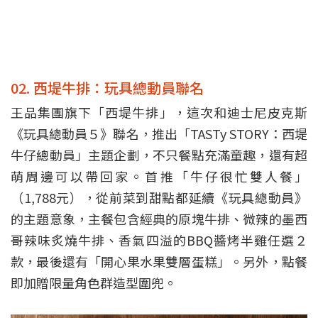
02. 西堤牛排：玩具總動員聯名
王品集團旗下「西堤牛排」，這次和迪士尼皮克斯
《玩具總動員５》聯名，推出「TASTy STORY：西堤
牛仔總動員」主題企劃，不只餐點充滿童趣，還有超
萌周邊可以帶回家。首推「牛仔很忙雙人餐」
（1,788元），從前菜到甜點都延續《玩具總動員》
的主題意象，主餐包含經典的原塊牛排、微辣的墨西
哥辣味炙燒牛排、香氣四溢的BBQ醬烤半雞任選２
款，最後還有「開心果水果雙層蛋糕」。另外，點餐
即加贈限量角色群造型圍兜。