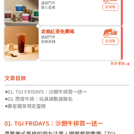
連鎖門市
去領取
實心蛋捲
老賴紅茶免費喝
連鎖門市
去領取
老賴茶棧
更多優惠
文章目錄
01. TGI FRIDAYS：沙朗牛排買一送一
02. 西堤牛排：玩具總動員聯名
壽星獨享限定蛋糕
01. TGI FRIDAYS：沙朗牛排買一送一
喜歡美式風格的朋友注意！開展餐飲集團「TGI