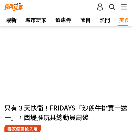
最新
城市玩家
優惠券
節目
熱門
美食
只有３天快衝！FRIDAYS「沙朗牛排買一送
一」，西堤推玩具總動員周邊
獨家優惠搶先用