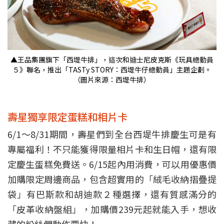
▲王品集團旗下「西堤牛排」，這次和迪士尼皮克斯《玩具總動員
５》聯名，推出「TASTy STORY：西堤牛仔總動員」主題企劃。
（圖片來源：西堤牛排）
壽星獨享限定蛋糕和相片卡
6/1～8/31期間，壽星們到全台西堤牛排慶生可是有
專屬福利！不只能獲得限量相片卡和生日帽，還有限
定慶生蛋糕免費送。6/15起內用消費，可以用優惠價
加購限定周邊商品，包含超實用的「絨毛收納摺疊提
袋」有巴斯款和胡迪款２種選擇，還有質感滿分的
「皮革收納盤組」，加購價239元起就能入手，想收