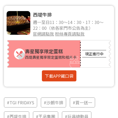
西堤牛排
週一至日11：30～14：30、17：30～
22：00（依各家門市公告為主）
官網請點我
粉絲專頁請點我
壽星獨享限定蛋糕
現正進行中
西堤壽星獨享限定蛋糕和相片卡
下載APP藏口袋
#TGI FRIDAYS
#沙朗牛排
#買一送一
#西堤牛排
#王品集團
#玩具總動員