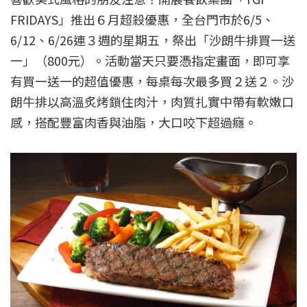
FRIDAYS」推出６月超殺優惠，全台門市於6/5、
6/12、6/26連３週的星期五，祭出「沙朗牛排買一送
一」（800元）。活動當天只要憑指定畫面，即可享
有買一送一的超值優惠，每桌每次最多買２送２。沙
朗牛排以高溫炙烤鎖住肉汁，肉質扎實中帶有軟嫩口
感，搭配豐富肉香與油脂，大口咬下超過癮。