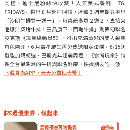
肉控、迪士尼粉絲快收藏！人氣美式餐廳「TGI
FRIDAYS」祭出 6 月超狂回饋，連續 3 週星期五推出
「沙朗牛排買一送一」，每桌最多買２送２，直接爽
嗑爆汁炙烤牛排！王品旗下「西堤牛排」則夢幻聯名
皮克斯《玩具總動員5》，推出充滿童趣的雙人餐與
角色圍兜，6 月壽星慶生再免費送限定蛋糕，6/15起
還能加購胡迪、巴斯光年超萌周邊！《食尚玩家》特
搜全台最澎湃的牛排與聯名好康，快揪朋友吃一波！
下載食尚APP，天天免費抽大獎！
本週優惠券，領起來
蛋捲優惠再送提袋