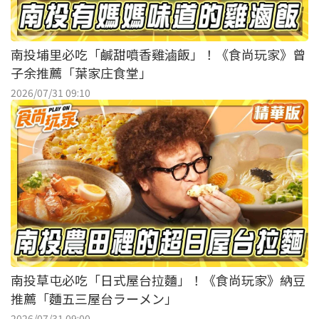
南投埔里必吃「鹹甜噴香雞滷飯」！《食尚玩家》曾
子余推薦「葉家庄食堂」
2026/07/31 09:10
南投草屯必吃「日式屋台拉麵」！《食尚玩家》納豆
推薦「麵五三屋台ラーメン」
2026/07/31 09:00