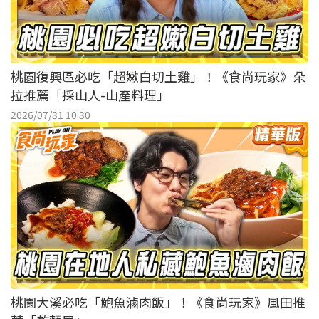
桃園復興區必吃「超嫩白切土雞」！《食尚玩家》朵
拉推薦「採山人-山產料理」
2026/07/31 10:30
桃園大溪必吃「鮑魚滷肉飯」！《食尚玩家》風田推