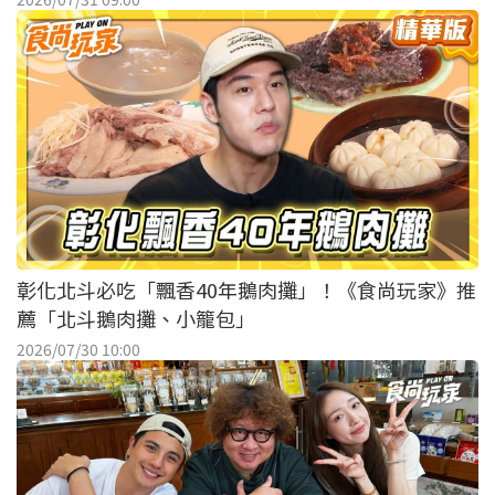
彰化北斗必吃「飄香40年鵝肉攤」！《食尚玩家》推
薦「北斗鵝肉攤、小籠包」
2026/07/30 10:00