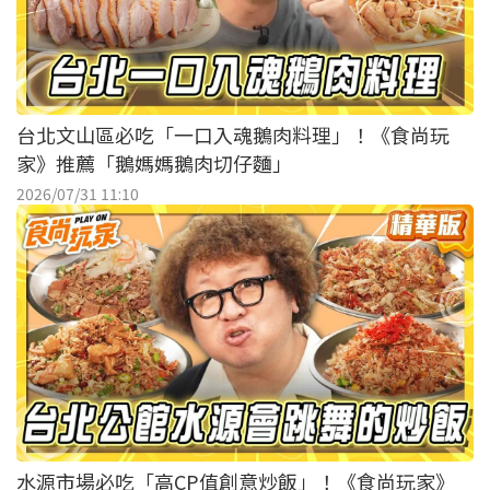
台北文山區必吃「一口入魂鵝肉料理」！《食尚玩
家》推薦「鵝媽媽鵝肉切仔麵」
2026/07/31 11:10
水源市場必吃「高CP值創意炒飯」！《食尚玩家》