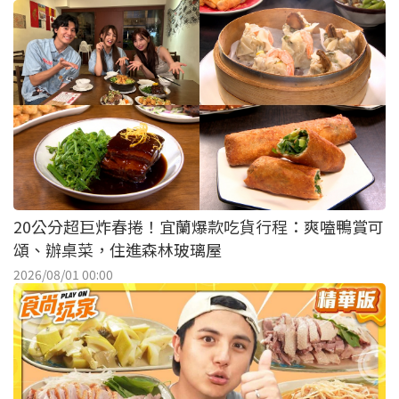
20公分超巨炸春捲！宜蘭爆款吃貨行程：爽嗑鴨賞可
頌、辦桌菜，住進森林玻璃屋
2026/08/01 00:00