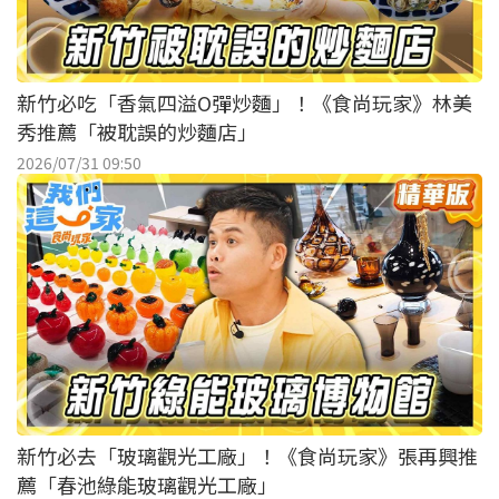
新竹必吃「香氣四溢O彈炒麵」！《食尚玩家》林美
秀推薦「被耽誤的炒麵店」
2026/07/31 09:50
新竹必去「玻璃觀光工廠」！《食尚玩家》張再興推
薦「春池綠能玻璃觀光工廠」