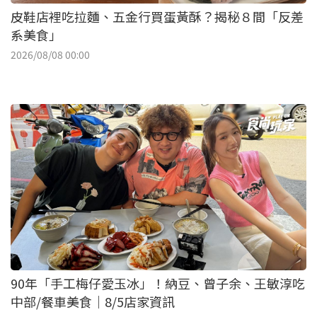
皮鞋店裡吃拉麵、五金行買蛋黃酥？揭秘８間「反差
系美食」
2026/08/08 00:00
90年「手工梅仔愛玉冰」！納豆、曾子余、王敏淳吃
中部/餐車美食｜8/5店家資訊