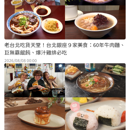
老台北吃貨天堂！台北銀座９家美食：60年牛肉麵、
巨無霸餛飩、爆汁雞排必吃
2026/08/08 00:00