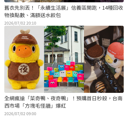
舊衣先別丟！「永續生活展」信義區開跑，14種回收
物換點數、滿額送水餃包
2026/07/02 20:10
全網瘋搶「菜奇鴨、夜奇鴨」！預購首日秒殺，台南
西市場「方塊毛怪牆」爆紅
2026/07/02 09:00