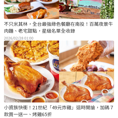
不只米其林，全台最強綠色餐廳在南投！百萬夜景牛
肉麵、老宅甜點，星級名單全收錄
2026/02/28 01:00
小資族快衝！21世紀「49元炸雞」這時開搶，加碼７
款買一送一、烤雞65折