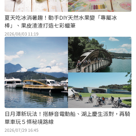
夏天吃冰消暑趣！動手DIY天然水果變「專屬冰
棒」、果皮渣渣打造七彩蠟筆
2026/08/03 11:19
日月潭新玩法！搭靜音電動船、湖上慶生派對，再騎
單車玩５條秘境路線
2026/07/29 16:45