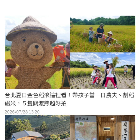
台北夏日金色稻浪這裡看！帶孩子當一日農夫、割稻
碾米，５隻關渡熊超好拍
2026/07/28 13:20