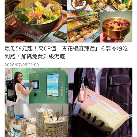
最低59元起！高CP值「青花椒麻辣燙」６款冰粉吃
到飽，加碼免費升級湯底
2026/07/08 21:00