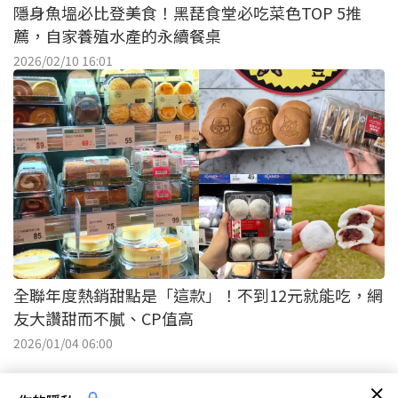
隱身魚塭必比登美食！黑琵食堂必吃菜色TOP 5推
薦，自家養殖水產的永續餐桌
2026/02/10 16:01
全聯年度熱銷甜點是「這款」！不到12元就能吃，網
友大讚甜而不膩、CP值高
2026/01/04 06:00