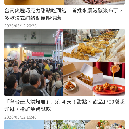
台南爽嗑巧克力甜點吃到飽！首推永續減碳米布丁，
多款法式甜鹹點無限供應
2026/03/12 20:26
「全台最大烘焙展」只有４天！甜點、飲品1700攤超
好逛，還能免費試吃
2026/03/12 16:40