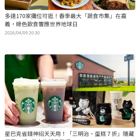
多達170家攤位可逛！春季最大「蔬食市集」在嘉
義，綠色飲食響應世界地球日
2026/04/09 20:30
星巴克省錢神招天天用！「三明治、蛋糕７折」隱藏