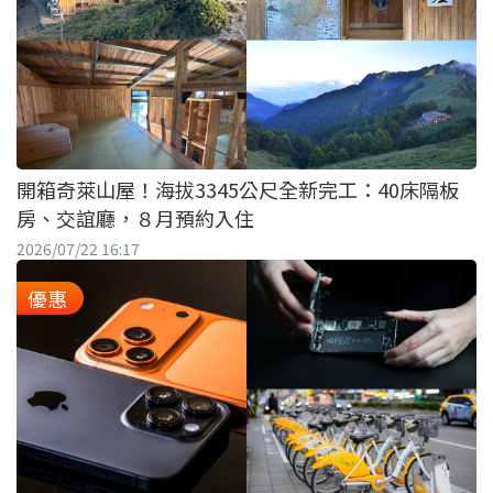
開箱奇萊山屋！海拔3345公尺全新完工：40床隔板
房、交誼廳，８月預約入住
2026/07/22 16:17
優惠