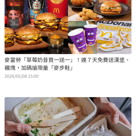
麥當勞「草莓奶昔買一送一」！連７天免費送漢堡、
雞塊，加碼搶限量「麥步鞋」
2026/05/08 15:00