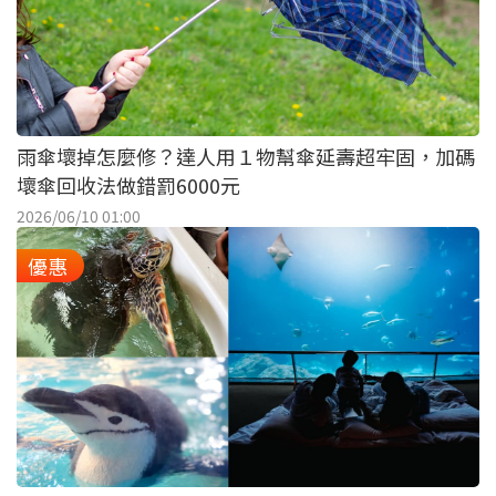
雨傘壞掉怎麼修？達人用１物幫傘延壽超牢固，加碼
壞傘回收法做錯罰6000元
2026/06/10 01:00
優惠