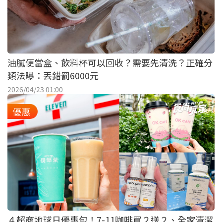
油膩便當盒、飲料杯可以回收？需要先清洗？正確分
類法曝：丟錯罰6000元
2026/04/23 01:00
優惠
４超商地球日優惠包！7-11咖啡買２送２、全家清潔