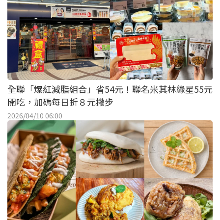
全聯「爆紅減脂組合」省54元！聯名米其林綠星55元
開吃，加碼每日折８元撇步
2026/04/10 06:00