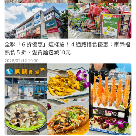
全聯「６折優惠」這樣搶！４通路惜食優惠：家樂福
熟食５折、愛買麵包減10元
2026/02/12 10:00