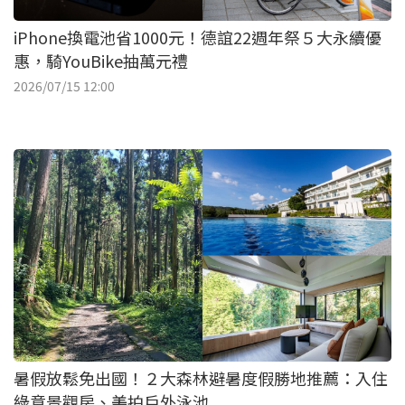
iPhone換電池省1000元！德誼22週年祭５大永續優
惠，騎YouBike抽萬元禮
2026/07/15 12:00
暑假放鬆免出國！２大森林避暑度假勝地推薦：入住
綠意景觀房、美拍戶外泳池