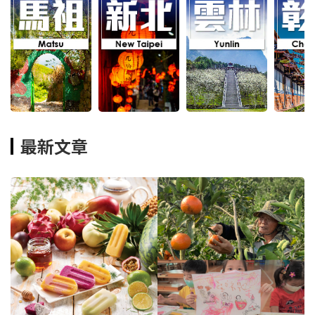
新北
雲林
彰化
新
最新文章