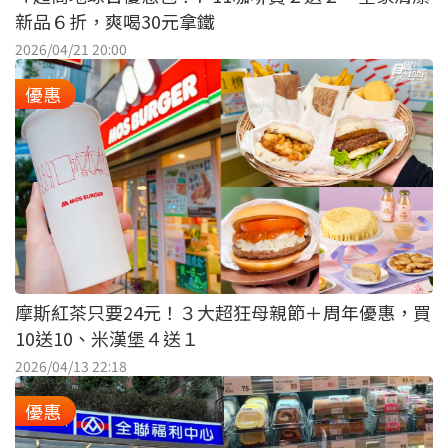
新品６折，爽喝30元拿鐵
2026/04/21 20:00
優惠
摩斯紅茶只要24元！３大超狂母親節＋周年優惠，買
10送10、米漢堡４送１
2026/04/13 22:18
優惠