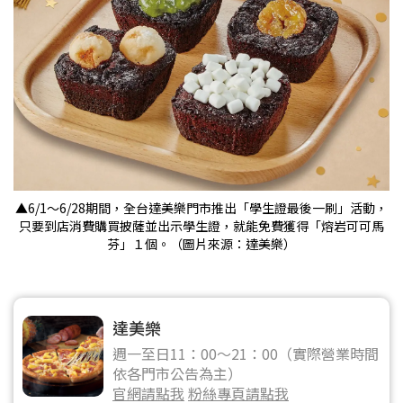
▲6/1～6/28期間，全台達美樂門市推出「學生證最後一刷」活動，
只要到店消費購買披薩並出示學生證，就能免費獲得「熔岩可可馬
芬」１個。（圖片來源：達美樂）
達美樂
週一至日11：00～21：00（實際營業時間
依各門市公告為主）
官網請點我
粉絲專頁請點我