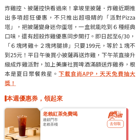
炸雞控、披薩控快看過來！拿坡里披薩．炸雞近期推
出多項超狂優惠，不只推出超吸睛的「派對Pizza
塔」，把披薩變身迷你蛋塔，一盒就能吃到６種經典
口味，還有超殺炸雞優惠同步開打。即日起至6/30，
「６塊烤雞＋２塊烤腿排」只要199元，等於１塊不
到25元！平日午後買小披薩再送炸雞，下午茶直接升
級成炸雞派對，加上美廉社買啤酒滿額送炸雞券，根
本是夏日聚餐救星。
下載食尚APP，天天免費抽大
獎！
本週優惠券，領起來
老賴紅茶免費喝
連鎖門市
去領取
老賴茶棧