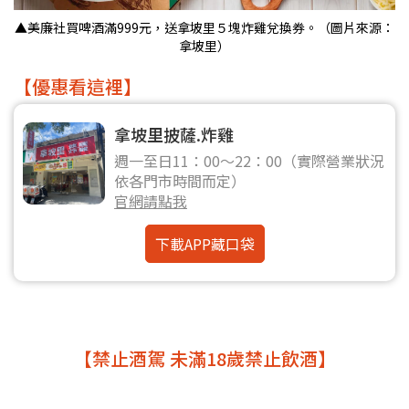
▲美廉社買啤酒滿999元，送拿坡里５塊炸雞兌換券。（圖片來源：
拿坡里）
【優惠看這裡】
拿坡里披薩.炸雞
週一至日11：00～22：00（實際營業狀況
依各門市時間而定）
官網請點我
下載APP藏口袋
【禁止酒駕 未滿18歲禁止飲酒】