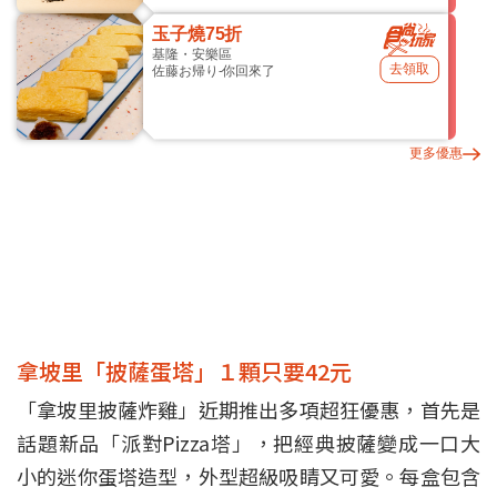
玉子燒75折
基隆・安樂區
去領取
佐藤お帰り-你回來了
更多優惠
拿坡里「披薩蛋塔」１顆只要42元
「拿坡里披薩炸雞」近期推出多項超狂優惠，首先是
話題新品「派對Pizza塔」，把經典披薩變成一口大
小的迷你蛋塔造型，外型超級吸睛又可愛。每盒包含