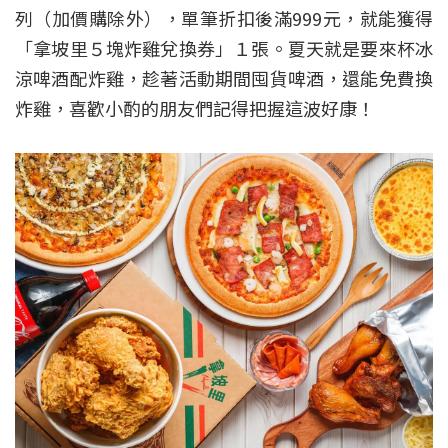
列（加價購除外），單筆折扣後滿999元，就能獲得
「拿坡里５塊炸雞兌換券」１張。夏天就是要來杯冰
涼啤酒配炸雞，趁著活動期間囤貨啤酒，還能免費換
炸雞，喜歡小酌的朋友們記得把握這波好康！