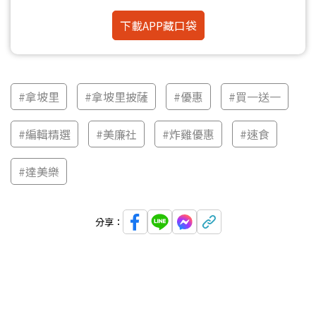
下載APP藏口袋
#拿坡里
#拿坡里披薩
#優惠
#買一送一
#編輯精選
#美廉社
#炸雞優惠
#速食
#達美樂
分享：