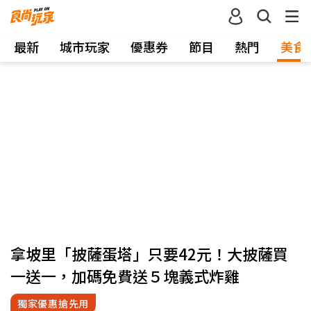
最新
城市玩家
優惠券
節目
熱門
美食
拿坡里「披薩蛋塔」只要42元！大披薩買
一送一，加碼免費送５塊義式炸雞
獨家優惠搶先用