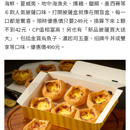
海鮮、夏威夷、地中海漁夫、燻雞、臘腸、墨西哥等
６款人氣披薩口味，打開披薩盒就像在開盲盒，每一
口都是驚喜。限時優惠價只要249元，換算下來１顆
不到42元，CP值相當高！另也有「新品披薩買大送
大」，包括金賞烏魚子、濃起司五重、招牌牛丼或雙
享等口味，優惠價490元。