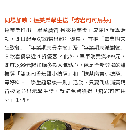
同場加映：達美樂學生送「熔岩可可馬芬」
達美樂推出「畢業慶賀 揪來達美樂」感恩回饋季活
動，即日起至6/28祭出超狂優惠。 首推「畢業期末
狂歡餐」「畢業期末分享餐」及「畢業期末派對餐」
３款套餐享近４折優惠 。此外，單筆消費滿399元，
即可以99元起加購多款人氣點心，像是全新登場的甜
披薩「雙起司香蕉甜小披薩」和「抹茶麻吉小披薩」
等好料。「學生證最後一刷」活動，只要到店消費購
買披薩並出示學生證，就能免費獲得「熔岩可可馬
芬」１個。