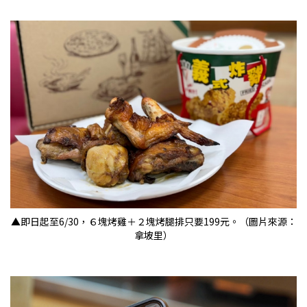
▲即日起至6/30，６塊烤雞＋２塊烤腿排只要199元。（圖片來源：
拿坡里）