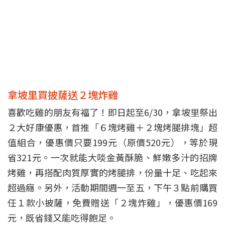
拿坡里買披薩送２塊炸雞
喜歡吃雞的朋友有福了！即日起至6/30，拿坡里祭出
２大好康優惠，首推「６塊烤雞＋２塊烤腿排塊」超
值組合，優惠價只要199元（原價520元），等於現
省321元。一次就能大啖金黃酥脆、鮮嫩多汁的招牌
烤雞，再搭配肉質厚實的烤腿排，份量十足、吃起來
超過癮。另外，活動期間週一至五，下午３點前購買
任１款小披薩，免費贈送「２塊炸雞」，優惠價169
元，既省錢又能吃得飽足。