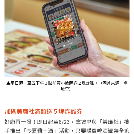
▲平日週一至五下午３點前買小披薩送２塊炸雞。（圖片來源：拿
坡里）
加碼美廉社滿額送５塊炸雞券
好康再一發！即日起至6/23，拿坡里與「美廉社」攜
手推出「今夏雞＋酒」活動，只要購買啤酒罐裝全系