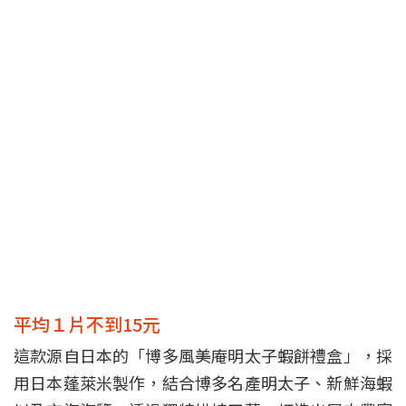
平均１片不到15元
這款源自日本的「博多風美庵明太子蝦餅禮盒」，採
用日本蓬萊米製作，結合博多名產明太子、新鮮海蝦