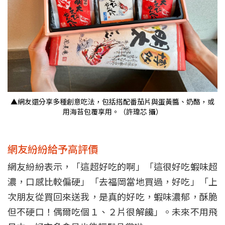
▲網友還分享多種創意吃法，包括搭配番茄片與蛋黃醬、奶酪，或
用海苔包覆享用。（許瑋芯 攝）
網友紛紛給予高評價
網友紛紛表示，「這超好吃的啊」「這很好吃蝦味超
濃，口感比較偏硬」「去福岡當地買過，好吃」「上
次朋友從買回來送我，是真的好吃，蝦味濃郁，酥脆
但不硬口！偶爾吃個１、２片很解饞」。未來不用飛