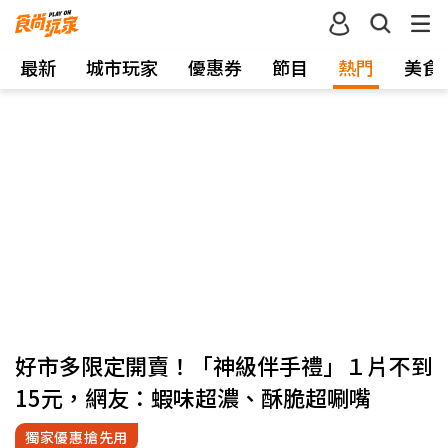
最新
城市玩家
優惠券
節目
熱門
美食
好市多限定開賣！「神級伴手禮」１片不到
15元，網友：蝦味超濃、酥脆超唰嘴
獨家優惠搶先用