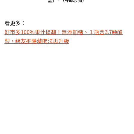
盒」。（許瑋芯 攝）
看更多：
好市多100%果汁搶翻！無添加糖、１瓶含3.7顆酪
梨，網友推隱藏喝法再升級