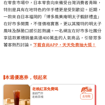
在零食市場中，日本零食向來備受台灣消費者青睞，
特別是具有在地特色的伴手禮更是受到歡迎。近期，
一款來自日本福岡的「博多風美庵明太子蝦餅禮盒」
在好市多開賣，不僅價格實惠，更以其獨特的明太子
風味及酥脆口感引起熱議。一名網友在好市多社團分
享這款累積銷量高達400萬盒的人氣商品，引發眾多
饕客熱烈討論。
下載食尚APP，天天免費抽大獎！
本週優惠券，領起來
老賴紅茶免費喝
連鎖門市
去領取
老賴茶棧