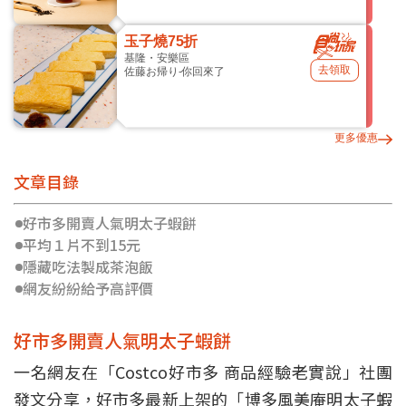
玉子燒75折
基隆・安樂區
去領取
佐藤お帰り-你回來了
更多優惠
文章目錄
好市多開賣人氣明太子蝦餅
平均１片不到15元
隱藏吃法製成茶泡飯
網友紛紛給予高評價
好市多開賣人氣明太子蝦餅
一名網友在「Costco好市多 商品經驗老實說」社團
發文分享，好市多最新上架的「博多風美庵明太子蝦