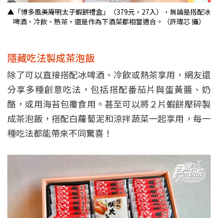
▲「博多風美庵明太子蝦餅禮盒」（379元，27入），無論是搭配冰
啤酒、冷飲、熱茶，還是作為下酒菜都相當適合。（許瑋芯 攝）
隱藏吃法製成茶泡飯
除了可以直接搭配冰啤酒、冷飲或熱茶享用，網友還
分享多種創意吃法，包括搭配番茄片與蛋黃醬、奶
酪，或用海苔包覆食用。甚至可以將２片蝦餅壓碎製
成茶泡飯，搭配白蘿蔔泥和涼拌蔬菜一起享用，每一
種吃法都能帶來不同驚喜！