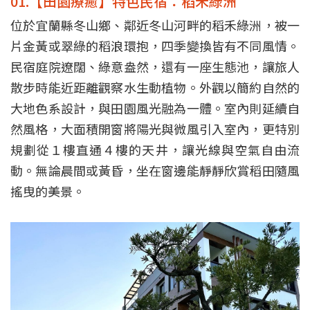
01.【田園療癒】特色民宿：稻禾綠洲
位於宜蘭縣冬山鄉、鄰近冬山河畔的稻禾綠洲，被一
片金黃或翠綠的稻浪環抱，四季變換皆有不同風情。
民宿庭院遼闊、綠意盎然，還有一座生態池，讓旅人
散步時能近距離觀察水生動植物。外觀以簡約自然的
大地色系設計，與田園風光融為一體。室內則延續自
然風格，大面積開窗將陽光與微風引入室內，更特別
規劃從１樓直通４樓的天井，讓光線與空氣自由流
動。無論晨間或黃昏，坐在窗邊能靜靜欣賞稻田隨風
搖曳的美景。