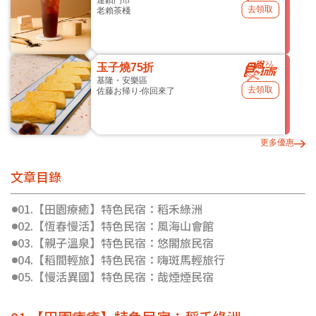
去領取
老賴茶棧
玉子燒75折
基隆・安樂區
去領取
佐藤お帰り-你回來了
更多優惠
文章目錄
01.【田園療癒】特色民宿：稻禾綠洲
02.【恆春慢活】特色民宿：風海山會館
03.【親子溫泉】特色民宿：悠閣旅民宿
04.【稻間輕旅】特色民宿：嗨斑馬輕旅行
05.【慢活異國】特色民宿：哉煙煙民宿