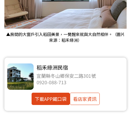
▲房間的大窗戶引入稻田美景，一覺醒來就與大自然相伴。（圖片
來源：稻禾綠洲）
稻禾綠洲民宿
宜蘭縣冬山鄉保安二路301號
0920-088-713
下載APP藏口袋
看店家資訊