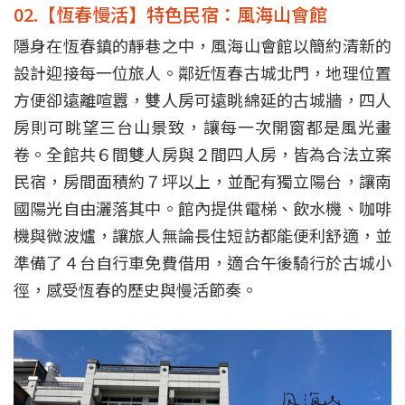
02.【恆春慢活】特色民宿：風海山會館
隱身在恆春鎮的靜巷之中，風海山會館以簡約清新的
設計迎接每一位旅人。鄰近恆春古城北門，地理位置
方便卻遠離喧囂，雙人房可遠眺綿延的古城牆，四人
房則可眺望三台山景致，讓每一次開窗都是風光畫
卷。全館共６間雙人房與２間四人房，皆為合法立案
民宿，房間面積約７坪以上，並配有獨立陽台，讓南
國陽光自由灑落其中。館內提供電梯、飲水機、咖啡
機與微波爐，讓旅人無論長住短訪都能便利舒適，並
準備了４台自行車免費借用，適合午後騎行於古城小
徑，感受恆春的歷史與慢活節奏。