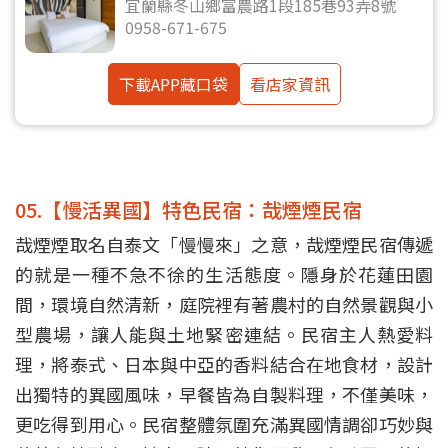
宜蘭縣冬山鄉富農路1段185巷93弄8號
0958-671-675
下載APP藏口袋
看店家資訊
05.【慢活異國】特色民宿：哉煙煙民宿
哉煙煙取名自泰文「慢慢來」之意，哉煙煙民宿傳遞
的就是一種不急不徐的生活態度。隱身於花蓮田園
間，環境自然清新，庭院裡有著農村的自然景觀與小
型農場，讓人能與土地緊密連結。民宿主人熱愛料
理，將泰式、日本與中亞的香料結合在地食材，設計
出獨特的異國風味，早餐皆為自製料理，不僅美味，
更吃得到用心。民宿整體氛圍充滿異國情調卻巧妙與