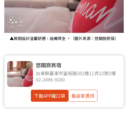
▲房間設計溫馨舒適，設備齊全 。（圖片來源：悠閣旅民宿）
悠閣旅民宿
台東縣臺東市富裕路502巷11弄22號3樓
02-2496-9200
下載APP藏口袋
看店家資訊