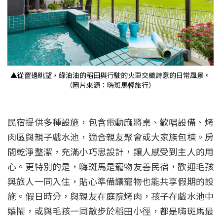
▲從窗邊眺望，綠油油的稻田與行駛的火車交織詩意的日常風景。
（圖片來源：嗨斑馬輕旅行）
民宿提供多種設施，包含電動麻將桌、歡唱設備、烤
肉區與親子戲水池，適合親友聚會或大家族包棟。房
間乾淨整潔，充滿小巧思設計，讓人感受到主人的用
心。更特別的是，嗨斑馬是寵物友善民宿，歡迎毛孩
與旅人一同入住，貼心準備讓寵物也能共享假期的設
施。假日時分，與親友在庭院烤肉，孩子在戲水池中
嬉鬧，或與毛孩一同散步於稻田小徑，都是嗨斑馬最