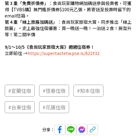
第 3 重「免費折價券」
：食尚玩家購物網加碼送參與投票者，可獲
得【TVBS購】無門檻折價券$100元乙張，將寄送至投票時留下的
email信箱。
第 4 重「線上旅展加碼送」
：食尚玩家旅宿大賞，同步推出「線上
旅展」。史上最強住宿優惠：買一晚送一晚！一泊送２食！房型升
等！第二間半價
9/1～10/5《食尚玩家旅宿大賞》週週住宿券！
立即前往 →
https://supertastetw.pse.is/822t32
#宜蘭住宿
#恆春住宿
#知本住宿
#台東住宿
#花蓮住宿
分享：