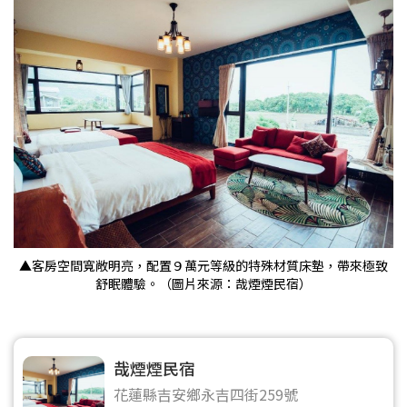
▲客房空間寬敞明亮，配置９萬元等級的特殊材質床墊，帶來極致
舒眠體驗。（圖片來源：哉煙煙民宿）
哉煙煙民宿
花蓮縣吉安鄉永吉四街259號