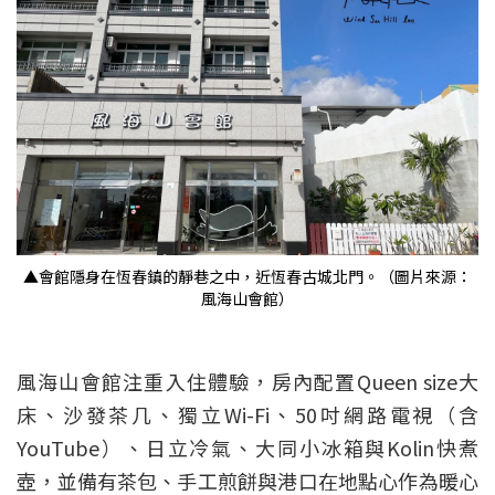
▲會館隱身在恆春鎮的靜巷之中，近恆春古城北門。（圖片來源：
風海山會館）
風海山會館注重入住體驗，房內配置Queen size大
床、沙發茶几、獨立Wi-Fi、50吋網路電視（含
YouTube）、日立冷氣、大同小冰箱與Kolin快煮
壺，並備有茶包、手工煎餅與港口在地點心作為暖心