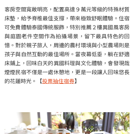
客房空間寬敞明亮，配置高達９萬元等級的特殊材質
床墊，給予脊椎最佳支撐，帶來極致舒眠體驗。住宿
可免費體驗泰國傳統服飾，特別推薦２樓異國風客房
與庭園老件空間作為拍攝場景，留下最具特色的回
憶。對於親子旅人，周邊的農村環境與小型農場則是
孩子與自然互動的最佳場所。當夜幕低垂，躺在舒適
床鋪上，回味白天的異國料理與文化體驗，會發現哉
煙煙民宿不僅是一處休憩地，更是一段讓人回味悠長
的花蓮時光。【
投票抽住宿券
】