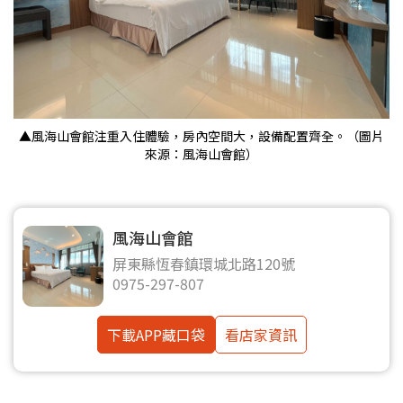
▲風海山會館注重入住體驗，房內空間大，設備配置齊全。（圖片
來源：風海山會館）
風海山會館
屏東縣恆春鎮環城北路120號
0975-297-807
下載APP藏口袋
看店家資訊