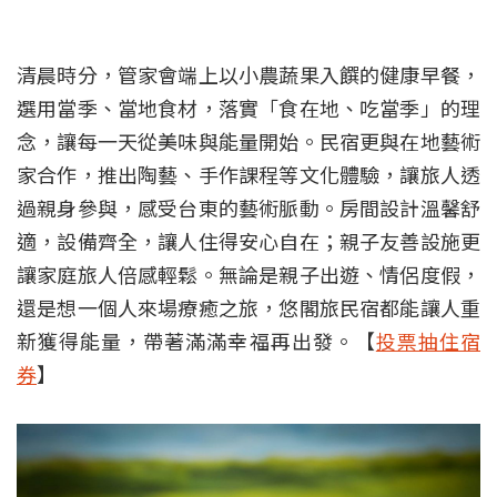
清晨時分，管家會端上以小農蔬果入饌的健康早餐，
選用當季、當地食材，落實「食在地、吃當季」的理
念，讓每一天從美味與能量開始。民宿更與在地藝術
家合作，推出陶藝、手作課程等文化體驗，讓旅人透
過親身參與，感受台東的藝術脈動。房間設計溫馨舒
適，設備齊全，讓人住得安心自在；親子友善設施更
讓家庭旅人倍感輕鬆。無論是親子出遊、情侶度假，
還是想一個人來場療癒之旅，悠閣旅民宿都能讓人重
新獲得能量，帶著滿滿幸福再出發。【
投票抽住宿
券
】