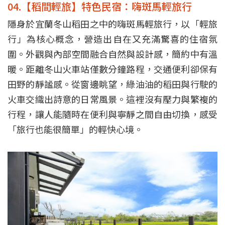
04.【稻間輕旅】特色民宿：嗨斑馬輕旅行
隱身於宜蘭冬山稻田之中的嗨斑馬輕旅行，以「輕旅
行」為核心概念，營造出自在又充滿驚喜的住宿氛
圍。外觀與內部空間融合自然與設計感，簡約中有溫
暖。距離冬山火車站僅數分鐘路程，交通便利卻保有
田野的靜謐感。從窗邊眺望，綠油油的稻田與行駛的
火車交織出詩意的日常風景。這裡沒有壓力與繁複的
行程，讓人能隨時在便利與寧靜之間自由切換，感受
「旅行也能很簡單」的輕快心境。