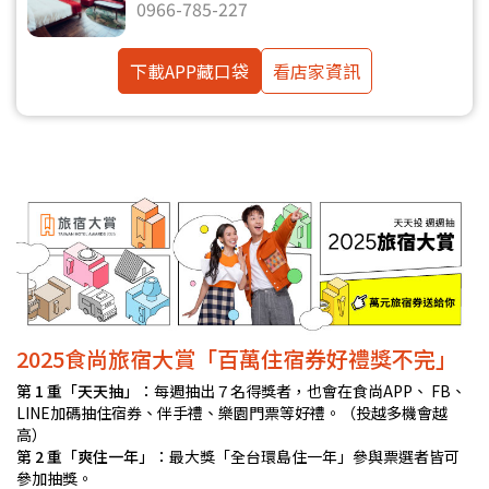
0966-785-227
下載APP藏口袋
看店家資訊
2025食尚旅宿大賞「百萬住宿券好禮獎不完」
第 1 重「天天抽」
：每週抽出７名得獎者，也會在食尚APP、 FB、
LINE加碼抽住宿券、伴手禮、樂園門票等好禮。（投越多機會越
高）
第 2 重「爽住一年」
：最大獎「全台環島住一年」參與票選者皆可
參加抽獎。