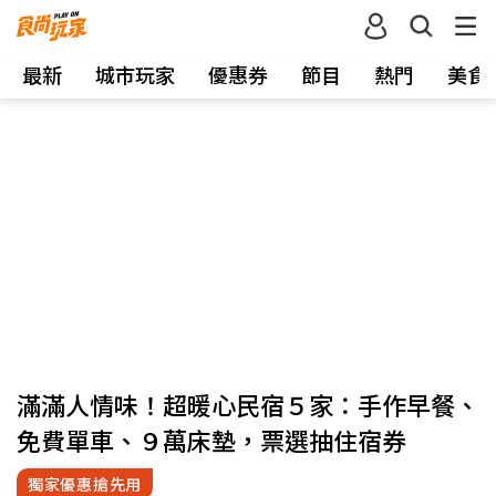
最新
城市玩家
優惠券
節目
熱門
美食
滿滿人情味！超暖心民宿５家：手作早餐、
免費單車、９萬床墊，票選抽住宿券
獨家優惠搶先用