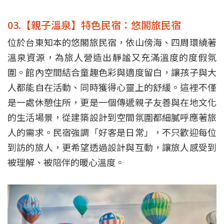
03.【親子溫泉】特色民宿：悠閣旅民宿
位於台東知本的悠閣旅民宿，依山傍海、四周環繞著
溫泉資源，為旅人營造出靜謐又充滿溫度的度假氛
圍。館內空間結合童趣色彩與適度留白，讓孩子與大
人都能自在活動、同時獲得心靈上的舒緩。這裡不僅
是一處休憩住所，更是一個傳遞親子友善與在地文化
的生活場景，從建築設計到空間氛圍都細膩呼應著旅
人的需求。民宿強調「好客是日常」，不只歡迎每位
到訪的旅人，更希望透過設計與互動，讓旅人感受到
被理解、被陪伴的暖心溫度。