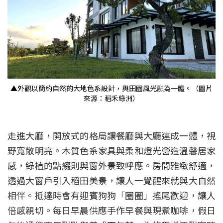
▲外觀以簡約自然的大地色系設計，與田園風光融為一體。（圖片
來源：稻禾綠洲）
走進大廳，開放式的格局讓餐廳與大廳連成一體，視
野寬敞明亮。木質色系家具與柔和燈光營造溫馨居家
感，綠植的點綴則與窗外景致呼應。房間雅緻舒適，
透過大窗戶引入稻田美景，讓人一覺醒來就與大自然
相伴。抵達時會有迎賓狗狗「圈圈」搖尾歡迎，讓人
倍感親切。每日早晨供應手作早餐與現煮咖啡，假日