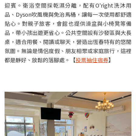
迎賓。衛浴空間採乾濕分離，配有O'right洗沐用
品、Dyson吹風機與免治馬桶，讓每一次使用都舒適
貼心。對親子旅客，會館也提供澡盆與小椅凳等備
品，帶小孩出遊更省心。公共空間設有沙發區與大長
桌，適合用餐、閱讀或聊天，營造出恆春特有的悠閒
氛圍。無論是情侶度假、朋友相聚或家庭旅行，這裡
都是靜好、放鬆的落腳處。【
投票抽住宿券
】