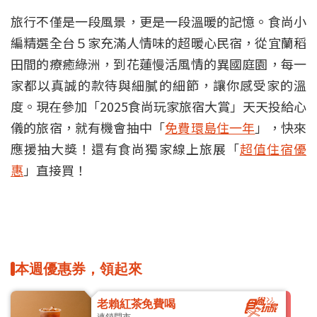
旅行不僅是一段風景，更是一段溫暖的記憶。食尚小
編精選全台５家充滿人情味的超暖心民宿，從宜蘭稻
田間的療癒綠洲，到花蓮慢活風情的異國庭園，每一
家都以真誠的款待與細膩的細節，讓你感受家的溫
度。現在參加「2025食尚玩家旅宿大賞」天天投給心
儀的旅宿，就有機會抽中「
免費環島住一年
」，快來
應援抽大獎！還有食尚獨家線上旅展「
超值住宿優
惠
」直接買！
本週優惠券，領起來
老賴紅茶免費喝
連鎖門市