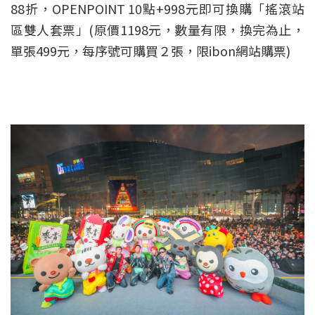
88折，OPENPOINT 10點+998元即可換購「搖滾站
區雙人套票」(原價1198元，數量有限，換完為止，
單張499元，每序號可購買２張，限ibon網站購票)