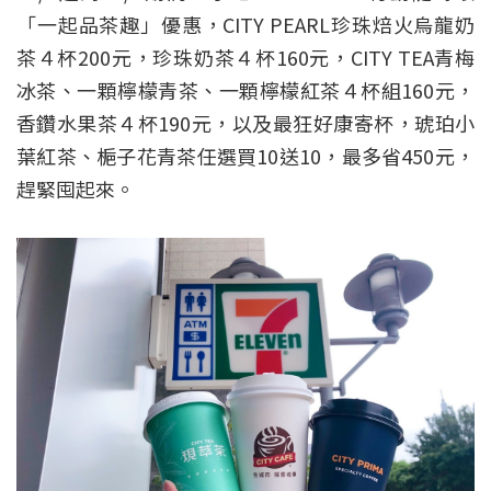
「一起品茶趣」優惠，CITY PEARL珍珠焙火烏龍奶
茶４杯200元，珍珠奶茶４杯160元，CITY TEA青梅
冰茶、一顆檸檬青茶、一顆檸檬紅茶４杯組160元，
香鑽水果茶４杯190元，以及最狂好康寄杯，琥珀小
葉紅茶、梔子花青茶任選買10送10，最多省450元，
趕緊囤起來。