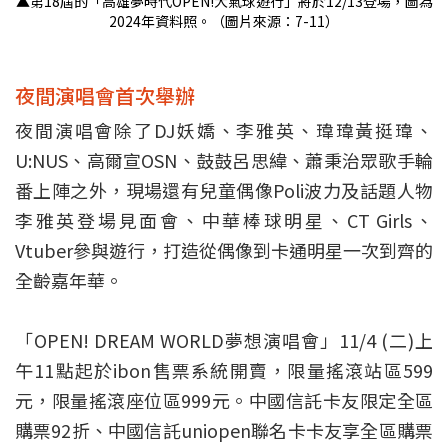
▲第18屆的「高雄夢時代OPEN!大氣球遊行」將於12/13登場，圖為
2024年資料照。（圖片來源：7-11）
夜間演唱會首次舉辦
夜間演唱會除了DJ妖嬌、李雅英、瑋瑋黃挺瑋、
U:NUS、高爾宣OSN、鼓鼓呂思緯、蕭秉治眾歌手輪
番上陣之外，現場還有兒童偶像Poli波力及話題人物
李雅英登場見面會、中華棒球明星、CT Girls、
Vtuber參與遊行，打造從偶像到卡通明星一次到齊的
全齡嘉年華。
「OPEN! DREAM WORLD夢想演唱會」11/4 (二)上
午11點起於ibon售票系統開賣，限量搖滾站區599
元，限量搖滾座位區999元。中國信託卡友限定全區
購票92折、中國信託uniopen聯名卡卡友享全區購票