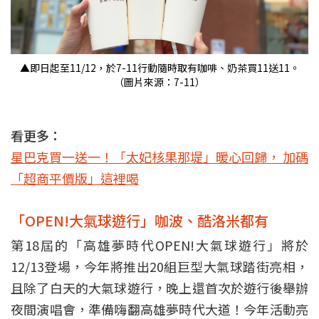
▲即日起至11/12，於7-11行動隨時取有咖啡、奶茶買11送11。
（圖片來源：7-11）
看更多：
星巴克買一送一！「太妃核果那堤」暖心回歸， 加碼
「超商平價版」這裡喝
「OPEN!大氣球遊行」咖波、酷洛米都有
第18屆的「高雄夢時代OPEN!大氣球遊行」將於
12/13登場，今年將推出20組巨型大氣球踏街亮相，
且除了白天的大氣球遊行，晚上還首次於遊行後舉辦
夜間演唱會，準備嗨翻高雄夢時代大道！今年活動亮